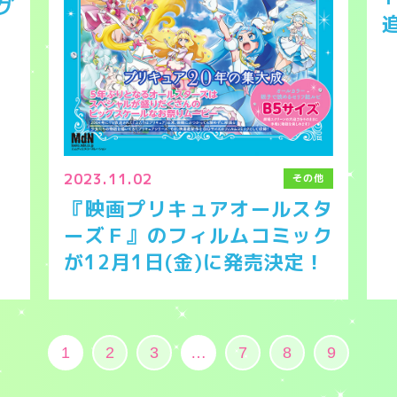
グ
2023.11.02
その他
『映画プリキュアオールスタ
ーズＦ』のフィルムコミック
が12月1日(金)に発売決定！
1
2
3
…
7
8
9