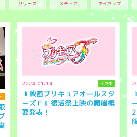
リリース
メディア
タイアップ
2024.01.14
2
その他
『映画プリキュアオールスタ
ト
ーズＦ』復活祭上映の開催概
限
要発表！
ブ
高