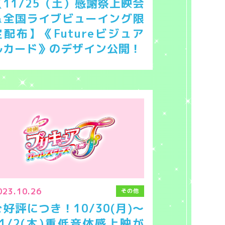
【11/25（土）感謝祭上映会
＆全国ライブビューイング限
定配布】《Futureビジュア
ルカード》のデザイン公開！
023.10.26
その他
ご好評につき！10/30(月)～
11/2(木)重低音体感上映が