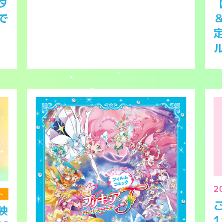
タ
で
2
ト
映