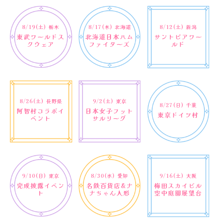
8/19(土)
栃木
8/17(木)
北海道
8/12(土)
新潟
東武ワールドス
北海道日本ハム
サントピアワー
クウェア
ファイターズ
ルド
8/26(土)
長野県
9/2(土)
東京
8/27(日)
千葉
阿智村コラボイ
日本女子フット
東京ドイツ村
ベント
サルリーグ
9/10(日)
東京
8/30(水)
愛知
9/16(土)
大阪
完成披露イベン
名鉄百貨店&ナ
梅田スカイビル
ト
ナちゃん人形
空中庭園展望台