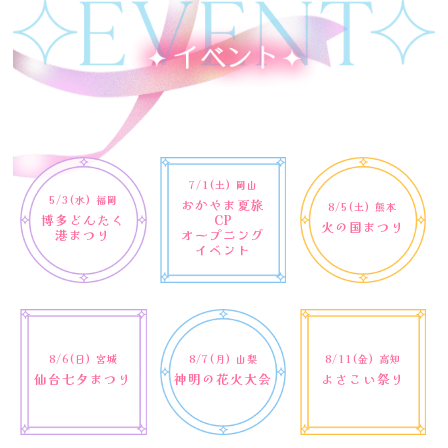
7/1(土)
岡山
5/3(水)
福岡
おかやま夏旅
8/5(土)
熊本
博多どんたく
CP
火の国まつり
港まつり
オープニング
イベント
8/7(月)
山梨
8/6(日)
宮城
8/11(金)
高知
神明の花火大会
仙台七夕まつり
よさこい祭り